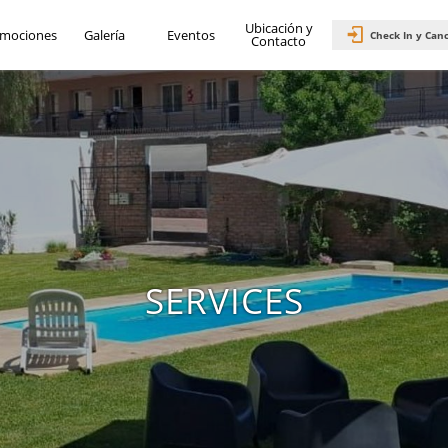
Ubicación y
Código Promocional
mociones
Galería
Eventos
Check In y Can
2
adultos
•
1
r
Contacto
SERVICES