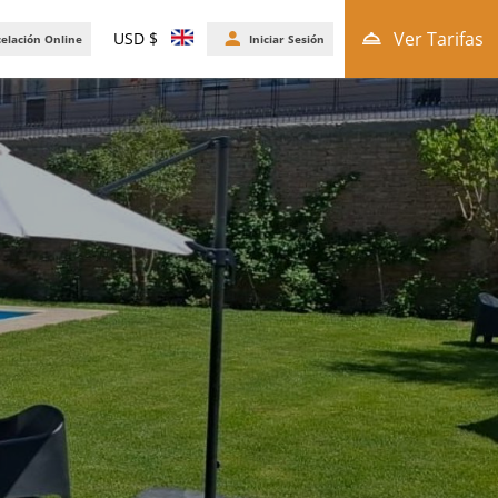
Ver Tarifas
USD $
celación Online
Iniciar Sesión
oom
VER TARIFAS