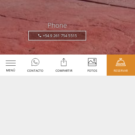
Phone
+54 9 261 754 5515
MENÚ
CONTACTO
COMPARTIR
FOTOS
RESERVAR
Fecha de Llegada
Fecha de Salida
Código Promocional